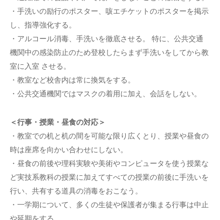
・手洗いの励行のポスター、咳エチケットのポスターを掲示
し、指導強化する。
・アルコール消毒、手洗いを徹底させる。 特に、公共交通
機関中の感染防止のため登校したらまず手洗いをしてから教
室に入室 させる。
・教室など校舎内は常に換気をする。
・公共交通機関ではマスクの着用に加え、会話をしない。
＜行事・授業・昼食の対応＞
・教室での机と机の間を可能な限り広くとり、授業や昼食の
時は座席を向かい合わせにしない。
・昼食の前後や理科実験や美術やコンピュータを使う授業な
ど実技系教科の授業に加えてすべての授業の前後に手洗いを
行い、共有する道具の消毒をおこなう。
・一学期について、多くの生徒や保護者が集まる行事は中止
や延期をする。