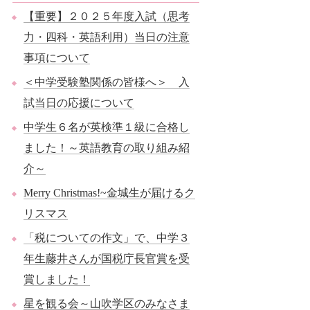
【重要】２０２５年度入試（思考
力・四科・英語利用）当日の注意
事項について
＜中学受験塾関係の皆様へ＞ 入
試当日の応援について
中学生６名が英検準１級に合格し
ました！～英語教育の取り組み紹
介～
Merry Christmas!~金城生が届けるク
リスマス
「税についての作文」で、中学３
年生藤井さんが国税庁長官賞を受
賞しました！
星を観る会～山吹学区のみなさま