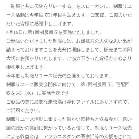
「制服と共に伝統をリレーする」をスローガンに、制服リユ
ース活動は今年度で21年目を迎えます。ご支援、ご協力いた
だいた皆様に感謝申し上げます。
4月16日に第1回制服回収を実施いたしました。
ご献品いただきました制服には、お嬢様方の大切な思い出が
詰まっておりますことを充分に理解しまして、販売までの間
大切にお預かりいたします。ご協力下さった皆様方に心より
御礼申し上げます。
今年度も制服リユース販売の企画をしております。
制服リユース販売会開催に向けて、第2回制服回収、宅配回
収を6/5（水） に実施予定です。
ご献品の際に必要な来校票は添付ファイルにありますので、
ご活用ください。
制服リユース活動に集まった温かい気持ちと収益金が、遠い
国の誰かの笑顔に繋がっていると信じて。制服リユース販売
による収益金は、アフガニスタンの医療活等の支援をされて